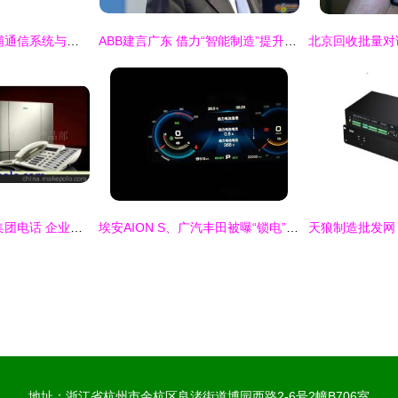
强强联合 苏州飞利浦通信系统与微软中国共筑UC演示中心新纪元
ABB建言广东 借力“智能制造”提升竞争力
西门子HiPath1800集团电话 企业通信的专业之选，广州宽网信息为您呈献
埃安AION S、广汽丰田被曝“锁电” 暗箱操作背后成本考量埋隐患
地址：浙江省杭州市余杭区良渚街道博园西路2-6号2幢B706室