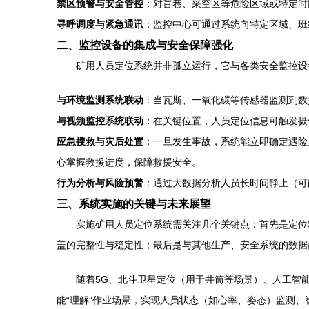
禁区预警与安全管控
：对盲巷、采空区等危险区域或特定时
寻呼调度与紧急通讯
：监控中心可通过系统向特定区域、班
二、监控设备的集成与安全保障强化
矿用人员定位系统并非孤立运行，它与各类安全监控设
与环境监测系统联动
：当瓦斯、一氧化碳等传感器监测到数
与视频监控系统联动
：在关键位置，人员定位信息可触发摄
应急搜救与灾后处置
：一旦发生事故，系统能立即确定遇险
心掌握救援进度，保障救援安全。
行为分析与风险预警
：通过大数据分析人员长时间静止（可
三、系统实施的关键与未来展望
实施矿用人员定位系统需关注几个关键点：首先是定位
盖的完整性与稳定性；最后是与其他生产、安全系统的数据
随着5G、北斗卫星定位（用于井筒等场景）、人工智
能“理解”作业场景，实现人员状态（如心率、姿态）监测