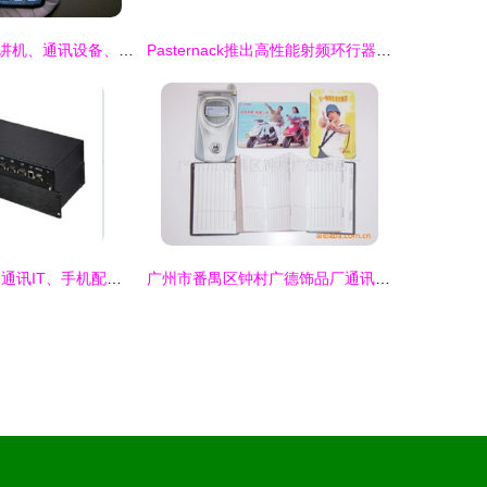
北京回收批量对讲机、通讯设备、无线电话机、集团电话、电脑及监控设备全攻略
Pasternack推出高性能射频环行器/隔离器新系列，助力监控设备再升级
天狼制造批发网 通讯IT、手机配件与工业紧固件的B2B采购新选择
广州市番禺区钟村广德饰品厂通讯录、产品列表与监控设备介绍