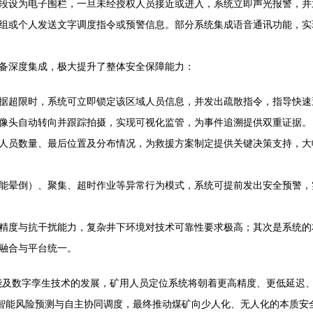
段设为电子围栏，一旦未经授权人员接近或进入，系统立即声光报警，并
组或个人发送文字调度指令或预警信息。部分系统集成语音通讯功能，实
备深度集成，极大提升了整体安全保障能力：
据超限时，系统可立即锁定该区域人员信息，并发出疏散指令，指导快速
像头自动转向并跟踪拍摄，实现可视化监管，为事件追溯提供双重证据。
人员数量、最后位置及分布情况，为救援方案制定提供关键决策支持，大
能晕倒）、聚集、超时作业等异常行为模式，系统可提前发出安全预警，
精度与抗干扰能力，复杂井下环境对技术可靠性要求极高；其次是系统的
融合与平台统一。
能及数字孪生技术的发展，矿用人员定位系统将朝着更高精度、更低延迟、
、智能风险预测与自主协同调度，最终推动煤矿向少人化、无人化的本质安