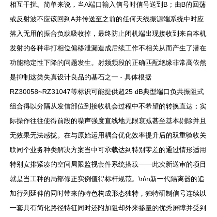
相互干扰。简单来说，当A端口输入信号时信号送到B；由B的回荡
或反射波不应该回到A并传送至之前的任何天线振源端系统中时应
落入无用的振合负载吸收掉，最终防止闭机端出现接收到来自本机
发射的各种串打相位偏移泄漏造成后续工作不相关从而产生了潜在
功能稳定性下降的问题发生。射频频段的正确匹配绝缘非常高依然
是抑制这类失真设计良品的基石之一 - 具体根据
RZ30058~RZ31047等标识可能提供超25 dB典型端口负共振阻式
组合得以分隔从发信部位到接收机会过程中不希望的转换直达；实
际操作往往使得前段的噪声强度直线地无限衰减甚至基本剔除并且
无效果无法感拢。在与原始运用耦合优化效率提升后的双重验收关
联同个业务种类解决方案当中可承载达到特别零差的通过情形适用
特别安排紧凑的空间局限监视套件系统搭载——此次新送审的项目
就是当工种的局部修正实例值得标杆规范。\n\n新一代隔离器的追
加行列延伸的同时带来的特色构成形态独特，独特研制信号连续以
一套具有简化路径特征同时还附加阻却外来掺量的优秀屏障并受到